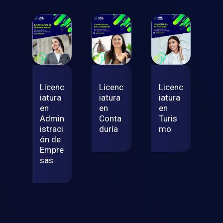
Licenc
Licenc
Licenc
iatura
iatura
iatura
en
en
en
Conta
Admin
Turis
duría
istraci
mo
ón de
Empre
sas