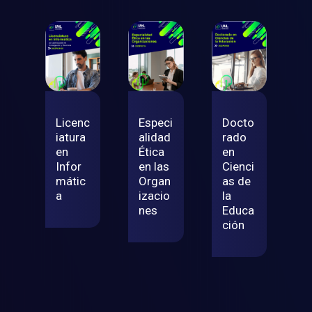
Licenc
Especi
Docto
iatura
alidad
rado
en
Ética
en
Infor
en las
Cienci
mátic
Organ
as de
a
izacio
la
nes
Educa
ción