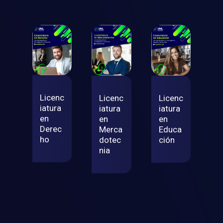
Licenc
Licenc
Licenc
iatura
iatura
iatura
en
en
en
Derec
Merca
Educa
ho
dotec
ción
nia